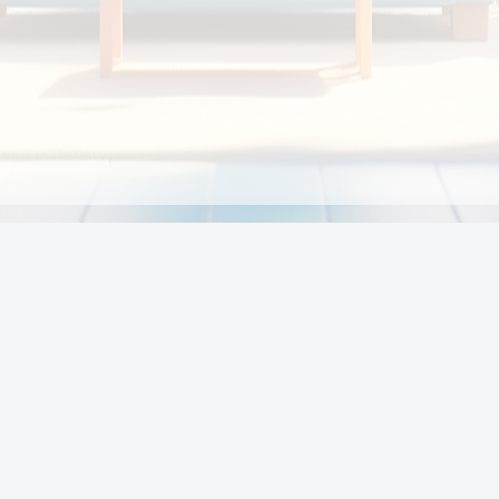
Chính sách
Li
Chính sách và điều khoản
Chính sách giao hàng
Chính sách thanh toán
p:
Chính sách đổi trả hàng
:00
Chính sách bảo vệ thông tin cá nhân của