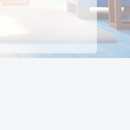
ên hệ
Địa chỉ:
Số 88, Đường Số 7, Phường Hạnh Thông,
TP Hồ Chí Minh, Việt Nam
Điện thoại:
0942 675 494
Email:
Ctyedupay1@gmail.com