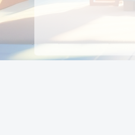
CÔNG TY CỔ PHẦN EDUPAY
GROUP
Người đại diện: NGUYỄN THỊ MAI PHƯƠNG
MST: 0319396934 - Cấp ngày: 04/02/2026 - Nơi cấ
Sở KH & ĐT TPHCM
Giờ làm việc: Thứ 2 – Thứ 6: 8:00 - 17:00 Thứ 7 : 8
- 12:00