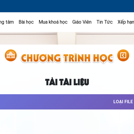
ng tâm
Bài học
Mua khoá học
Giáo Viên
Tin Tức
Xếp hạ
TẢI TÀI LIỆU
LOẠI FILE