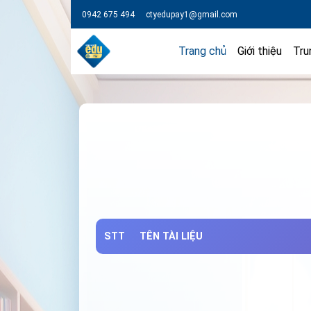
0942 675 494
ctyedupay1@gmail.com
Trang chủ
Giới thiệu
Tru
STT
TÊN TÀI LIỆU