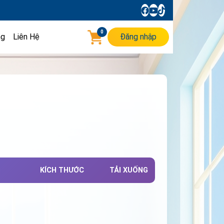
0
ng
Liên Hệ
Đăng nhập
KÍCH THƯỚC
TẢI XUỐNG