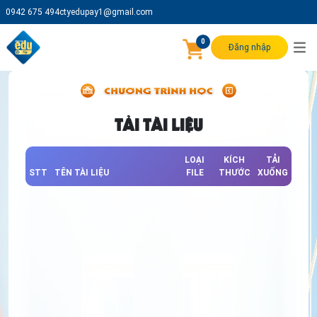
0942 675 494
ctyedupay1@gmail.com
0
Đăng nhập
TẢI TÀI LIỆU
LOẠI
KÍCH
TẢI
STT
TÊN TÀI LIỆU
FILE
THƯỚC
XUỐNG