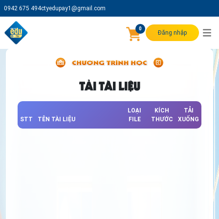
0942 675 494
ctyedupay1@gmail.com
0
Đăng nhập
TẢI TÀI LIỆU
LOẠI
KÍCH
TẢI
STT
TÊN TÀI LIỆU
FILE
THƯỚC
XUỐNG