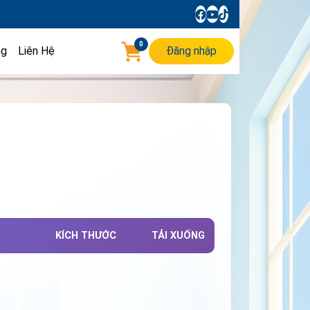
0
ng
Liên Hệ
Đăng nhập
KÍCH THƯỚC
TẢI XUỐNG