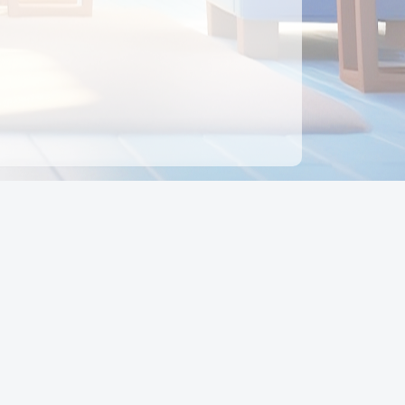
ên hệ
Địa chỉ:
Số 88, Đường Số 7, Phường Hạnh Thông,
TP Hồ Chí Minh, Việt Nam
Điện thoại:
0942 675 494
Email:
Ctyedupay1@gmail.com