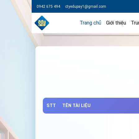
0942 675 494
ctyedupay1@gmail.com
Trang chủ
Giới thiệu
Tru
STT
TÊN TÀI LIỆU