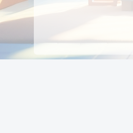
CÔNG TY CỔ PHẦN EDUPAY
GROUP
Người đại diện: NGUYỄN THỊ MAI PHƯƠNG
MST: 0319396934 - Cấp ngày: 04/02/2026 - Nơi cấ
Sở KH & ĐT TPHCM
Giờ làm việc: Thứ 2 – Thứ 6: 8:00 - 17:00 Thứ 7 : 8
- 12:00