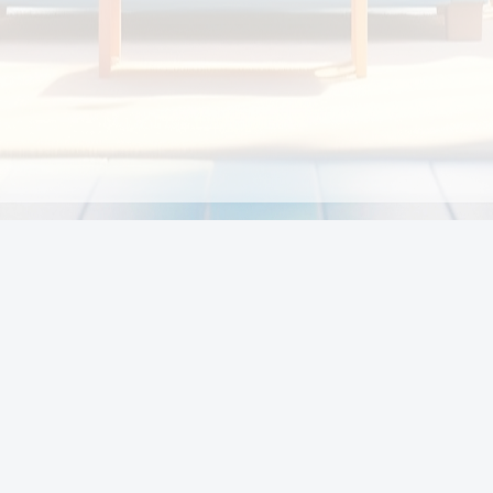
Chính sách
Li
Chính sách và điều khoản
Chính sách giao hàng
Chính sách thanh toán
p:
Chính sách đổi trả hàng
:00
Chính sách bảo vệ thông tin cá nhân của