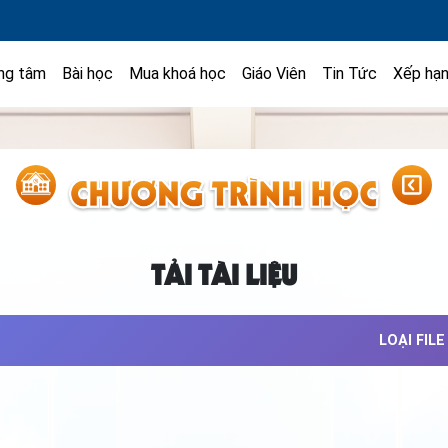
ng tâm
Bài học
Mua khoá học
Giáo Viên
Tin Tức
Xếp hạ
TẢI TÀI LIỆU
LOẠI FILE