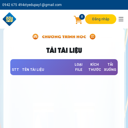
0942 675 494
ctyedupay1@gmail.com
0
Đăng nhập
TẢI TÀI LIỆU
LOẠI
KÍCH
TẢI
STT
TÊN TÀI LIỆU
FILE
THƯỚC
XUỐNG