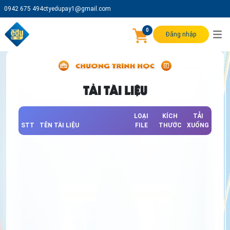
0942 675 494
ctyedupay1@gmail.com
0
Đăng nhập
TẢI TÀI LIỆU
LOẠI
KÍCH
TẢI
STT
TÊN TÀI LIỆU
FILE
THƯỚC
XUỐNG