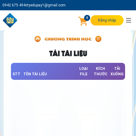
0942 675 494
ctyedupay1@gmail.com
0
Đăng nhập
TẢI TÀI LIỆU
LOẠI
KÍCH
TẢI
STT
TÊN TÀI LIỆU
FILE
THƯỚC
XUỐNG