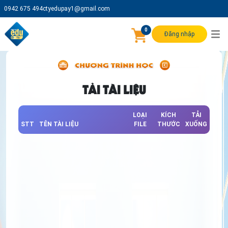
0942 675 494
ctyedupay1@gmail.com
0
Đăng nhập
TẢI TÀI LIỆU
LOẠI
KÍCH
TẢI
STT
TÊN TÀI LIỆU
FILE
THƯỚC
XUỐNG