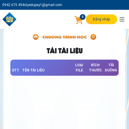
0942 675 494
ctyedupay1@gmail.com
0
Đăng nhập
TẢI TÀI LIỆU
LOẠI
KÍCH
TẢI
STT
TÊN TÀI LIỆU
FILE
THƯỚC
XUỐNG