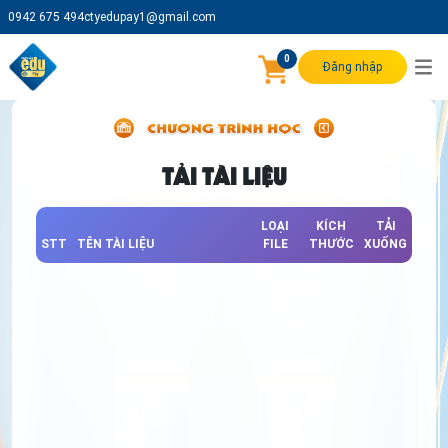
0942 675 494
ctyedupay1@gmail.com
0
Đăng nhập
TẢI TÀI LIỆU
LOẠI
KÍCH
TẢI
STT
TÊN TÀI LIỆU
FILE
THƯỚC
XUỐNG