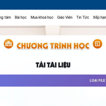
ng tâm
Bài học
Mua khoá học
Giáo Viên
Tin Tức
Xếp hạ
TẢI TÀI LIỆU
LOẠI FILE