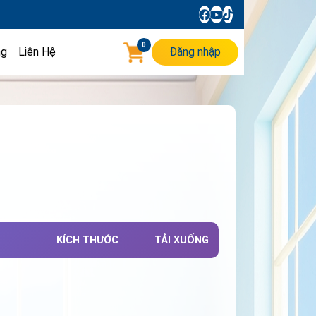
0
ng
Liên Hệ
Đăng nhập
KÍCH THƯỚC
TẢI XUỐNG