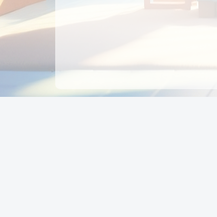
CÔNG TY CỔ PHẦN EDUPAY
GROUP
Người đại diện: NGUYỄN THỊ MAI PHƯƠNG
MST: 0319396934 - Cấp ngày: 04/02/2026 - Nơi cấ
Sở KH & ĐT TPHCM
Giờ làm việc: Thứ 2 – Thứ 6: 8:00 - 17:00 Thứ 7 : 8
- 12:00