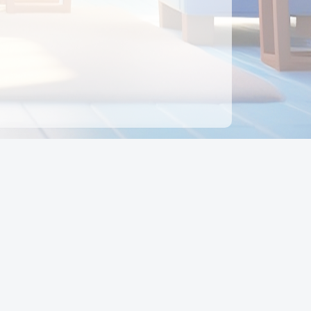
ên hệ
Địa chỉ:
Số 88, Đường Số 7, Phường Hạnh Thông,
TP Hồ Chí Minh, Việt Nam
Điện thoại:
0942 675 494
Email:
Ctyedupay1@gmail.com