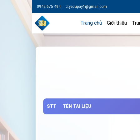
0942 675 494
ctyedupay1@gmail.com
Trang chủ
Giới thiệu
Tru
STT
TÊN TÀI LIỆU