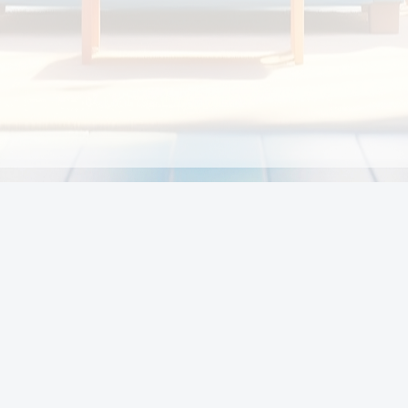
Chính sách
Li
Chính sách và điều khoản
Chính sách giao hàng
Chính sách thanh toán
p:
Chính sách đổi trả hàng
:00
Chính sách bảo vệ thông tin cá nhân của