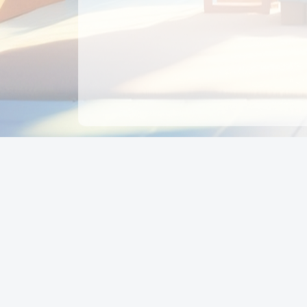
CÔNG TY CỔ PHẦN EDUPAY
GROUP
Người đại diện: NGUYỄN THỊ MAI PHƯƠNG
MST: 0319396934 - Cấp ngày: 04/02/2026 - Nơi cấ
Sở KH & ĐT TPHCM
Giờ làm việc: Thứ 2 – Thứ 6: 8:00 - 17:00 Thứ 7 : 8
- 12:00