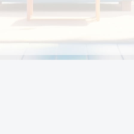
Chính sách
Li
Chính sách và điều khoản
Chính sách giao hàng
Chính sách thanh toán
p:
Chính sách đổi trả hàng
:00
Chính sách bảo vệ thông tin cá nhân của