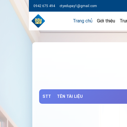
0942 675 494
ctyedupay1@gmail.com
Trang chủ
Giới thiệu
Tru
STT
TÊN TÀI LIỆU