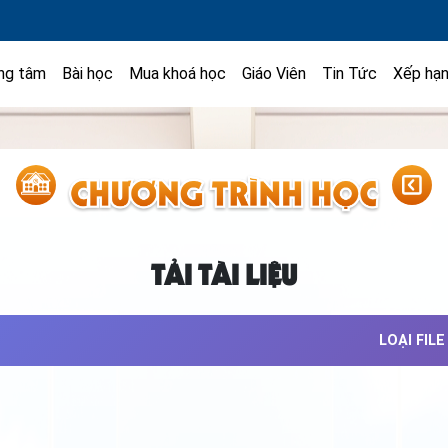
ng tâm
Bài học
Mua khoá học
Giáo Viên
Tin Tức
Xếp hạ
TẢI TÀI LIỆU
LOẠI FILE