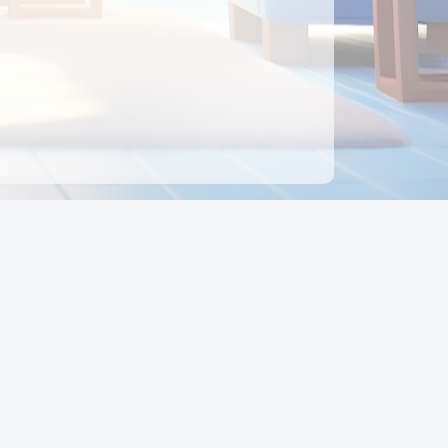
ên hệ
Địa chỉ:
Số 88, Đường Số 7, Phường Hạnh Thông,
TP Hồ Chí Minh, Việt Nam
Điện thoại:
0942 675 494
Email:
Ctyedupay1@gmail.com