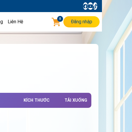
0
ng
Liên Hệ
Đăng nhập
KÍCH THƯỚC
TẢI XUỐNG