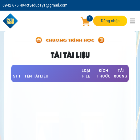
0942 675 494
ctyedupay1@gmail.com
0
Đăng nhập
TẢI TÀI LIỆU
LOẠI
KÍCH
TẢI
STT
TÊN TÀI LIỆU
FILE
THƯỚC
XUỐNG