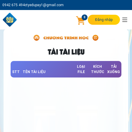
0942 675 494
ctyedupay1@gmail.com
0
Đăng nhập
TẢI TÀI LIỆU
LOẠI
KÍCH
TẢI
STT
TÊN TÀI LIỆU
FILE
THƯỚC
XUỐNG