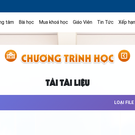
ng tâm
Bài học
Mua khoá học
Giáo Viên
Tin Tức
Xếp hạ
TẢI TÀI LIỆU
LOẠI FILE