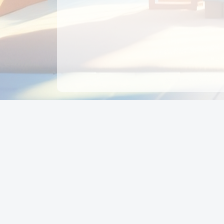
CÔNG TY CỔ PHẦN EDUPAY
GROUP
Người đại diện: NGUYỄN THỊ MAI PHƯƠNG
MST: 0319396934 - Cấp ngày: 04/02/2026 - Nơi cấ
Sở KH & ĐT TPHCM
Giờ làm việc: Thứ 2 – Thứ 6: 8:00 - 17:00 Thứ 7 : 8
- 12:00