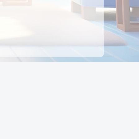
ên hệ
Địa chỉ:
Số 88, Đường Số 7, Phường Hạnh Thông,
TP Hồ Chí Minh, Việt Nam
Điện thoại:
0942 675 494
Email:
Ctyedupay1@gmail.com