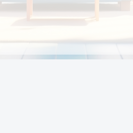
Chính sách
Li
Chính sách và điều khoản
Chính sách giao hàng
Chính sách thanh toán
p:
Chính sách đổi trả hàng
:00
Chính sách bảo vệ thông tin cá nhân của