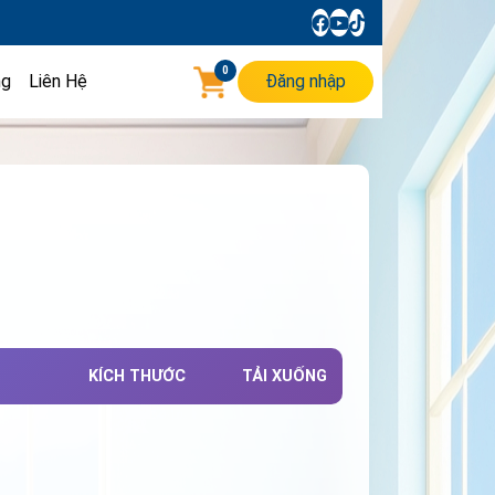
0
ng
Liên Hệ
Đăng nhập
KÍCH THƯỚC
TẢI XUỐNG