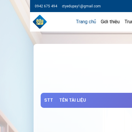
0942 675 494
ctyedupay1@gmail.com
Trang chủ
Giới thiệu
Tru
STT
TÊN TÀI LIỆU