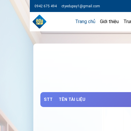
0942 675 494
ctyedupay1@gmail.com
Trang chủ
Giới thiệu
Tru
STT
TÊN TÀI LIỆU