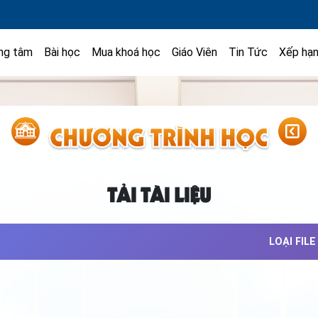
ng tâm
Bài học
Mua khoá học
Giáo Viên
Tin Tức
Xếp hạ
TẢI TÀI LIỆU
LOẠI FILE