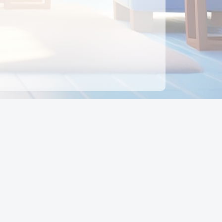
ên hệ
Địa chỉ:
Số 88, Đường Số 7, Phường Hạnh Thông,
TP Hồ Chí Minh, Việt Nam
Điện thoại:
0942 675 494
Email:
Ctyedupay1@gmail.com