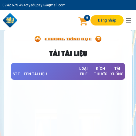
0942 675 494
ctyedupay1@gmail.com
0
Đăng nhập
TẢI TÀI LIỆU
LOẠI
KÍCH
TẢI
STT
TÊN TÀI LIỆU
FILE
THƯỚC
XUỐNG