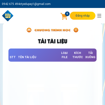
0942 675 494
ctyedupay1@gmail.com
0
Đăng nhập
TẢI TÀI LIỆU
LOẠI
KÍCH
TẢI
STT
TÊN TÀI LIỆU
FILE
THƯỚC
XUỐNG