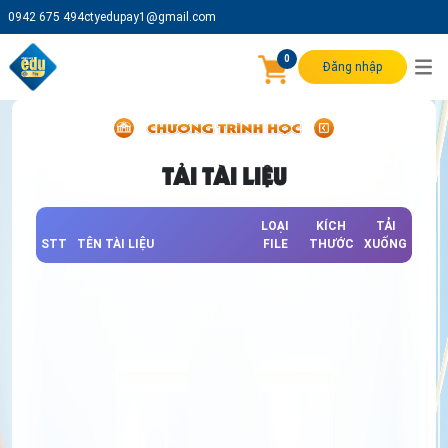
0942 675 494
ctyedupay1@gmail.com
0
Đăng nhập
TẢI TÀI LIỆU
LOẠI
KÍCH
TẢI
STT
TÊN TÀI LIỆU
FILE
THƯỚC
XUỐNG