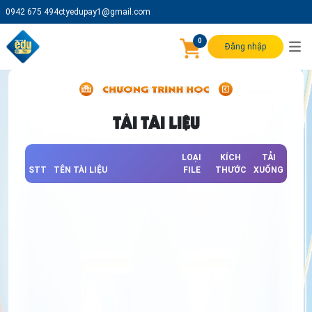
0942 675 494
ctyedupay1@gmail.com
0
Đăng nhập
TẢI TÀI LIỆU
LOẠI
KÍCH
TẢI
STT
TÊN TÀI LIỆU
FILE
THƯỚC
XUỐNG