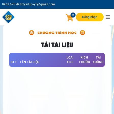
0942 675 494
ctyedupay1@gmail.com
0
Đăng nhập
TẢI TÀI LIỆU
LOẠI
KÍCH
TẢI
STT
TÊN TÀI LIỆU
FILE
THƯỚC
XUỐNG