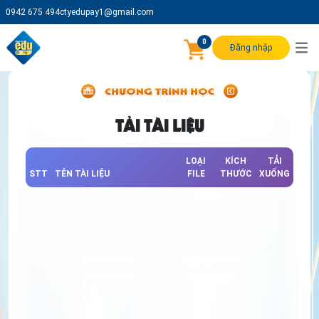
0942 675 494
ctyedupay1@gmail.com
0
Đăng nhập
TẢI TÀI LIỆU
LOẠI
KÍCH
TẢI
STT
TÊN TÀI LIỆU
FILE
THƯỚC
XUỐNG