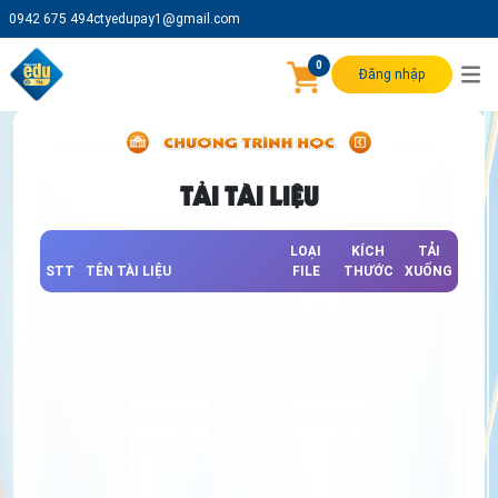
0942 675 494
ctyedupay1@gmail.com
0
Đăng nhập
TẢI TÀI LIỆU
LOẠI
KÍCH
TẢI
STT
TÊN TÀI LIỆU
FILE
THƯỚC
XUỐNG