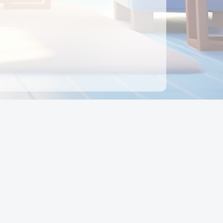
ên hệ
Địa chỉ:
Số 88, Đường Số 7, Phường Hạnh Thông,
TP Hồ Chí Minh, Việt Nam
Điện thoại:
0942 675 494
Email:
Ctyedupay1@gmail.com