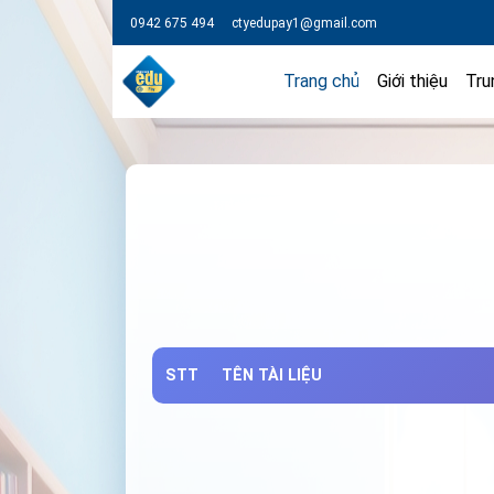
0942 675 494
ctyedupay1@gmail.com
Trang chủ
Giới thiệu
Tru
STT
TÊN TÀI LIỆU