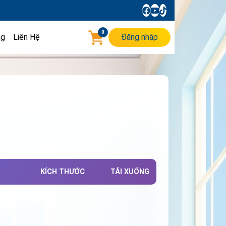
0
ng
Liên Hệ
Đăng nhập
KÍCH THƯỚC
TẢI XUỐNG