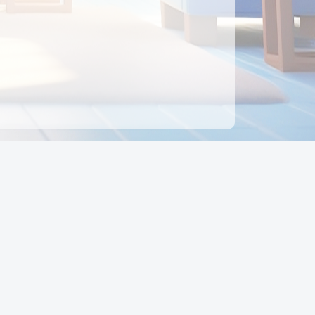
ên hệ
Địa chỉ:
Số 88, Đường Số 7, Phường Hạnh Thông,
TP Hồ Chí Minh, Việt Nam
Điện thoại:
0942 675 494
Email:
Ctyedupay1@gmail.com