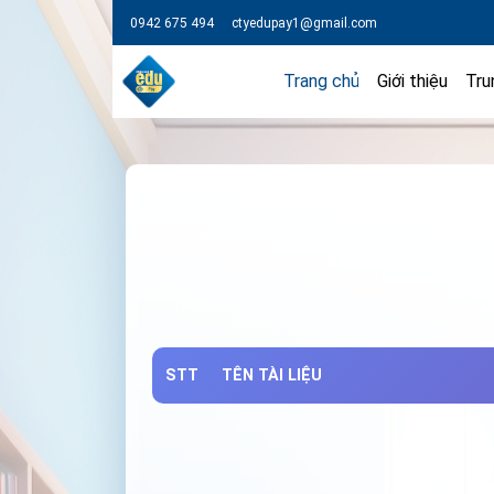
0942 675 494
ctyedupay1@gmail.com
Trang chủ
Giới thiệu
Tru
STT
TÊN TÀI LIỆU