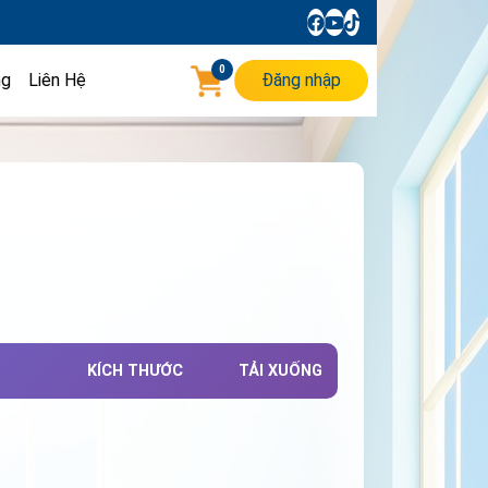
0
ng
Liên Hệ
Đăng nhập
KÍCH THƯỚC
TẢI XUỐNG