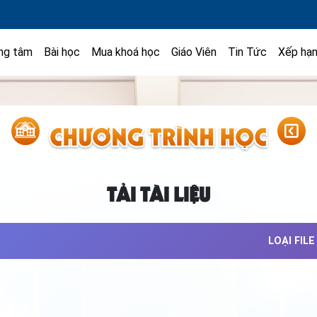
ng tâm
Bài học
Mua khoá học
Giáo Viên
Tin Tức
Xếp hạ
TẢI TÀI LIỆU
LOẠI FILE