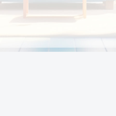
Chính sách
Li
Chính sách và điều khoản
Chính sách giao hàng
Chính sách thanh toán
p:
Chính sách đổi trả hàng
:00
Chính sách bảo vệ thông tin cá nhân của