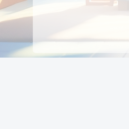
CÔNG TY CỔ PHẦN EDUPAY
GROUP
Người đại diện: NGUYỄN THỊ MAI PHƯƠNG
MST: 0319396934 - Cấp ngày: 04/02/2026 - Nơi cấ
Sở KH & ĐT TPHCM
Giờ làm việc: Thứ 2 – Thứ 6: 8:00 - 17:00 Thứ 7 : 8
- 12:00