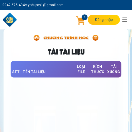
0942 675 494
ctyedupay1@gmail.com
0
Đăng nhập
TẢI TÀI LIỆU
LOẠI
KÍCH
TẢI
STT
TÊN TÀI LIỆU
FILE
THƯỚC
XUỐNG