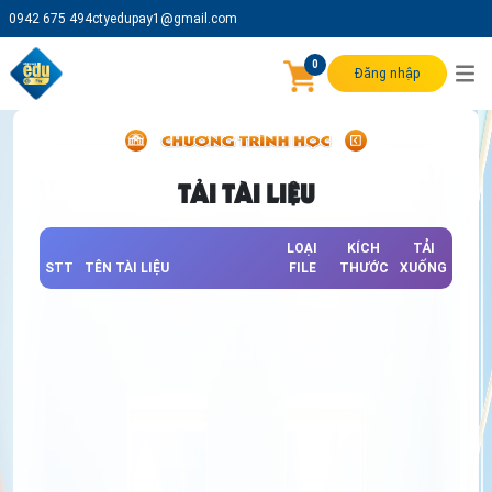
0942 675 494
ctyedupay1@gmail.com
0
Đăng nhập
TẢI TÀI LIỆU
LOẠI
KÍCH
TẢI
STT
TÊN TÀI LIỆU
FILE
THƯỚC
XUỐNG