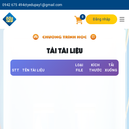
0942 675 494
ctyedupay1@gmail.com
0
Đăng nhập
TẢI TÀI LIỆU
LOẠI
KÍCH
TẢI
STT
TÊN TÀI LIỆU
FILE
THƯỚC
XUỐNG