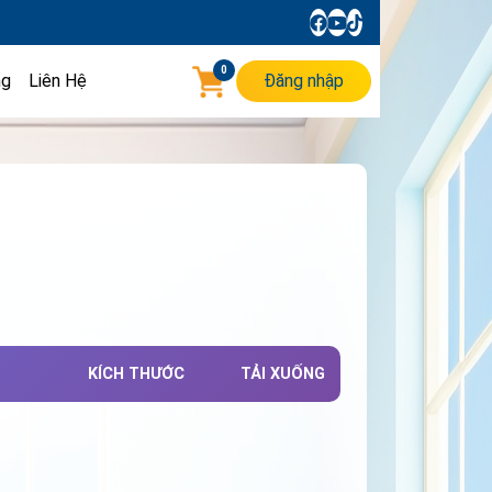
0
ng
Liên Hệ
Đăng nhập
KÍCH THƯỚC
TẢI XUỐNG