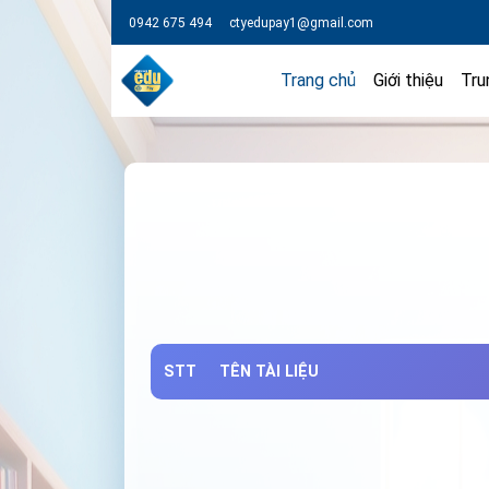
0942 675 494
ctyedupay1@gmail.com
Trang chủ
Giới thiệu
Tru
STT
TÊN TÀI LIỆU