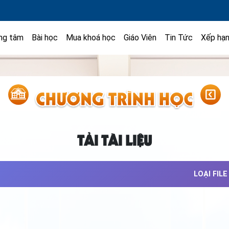
ng tâm
Bài học
Mua khoá học
Giáo Viên
Tin Tức
Xếp hạ
TẢI TÀI LIỆU
LOẠI FILE