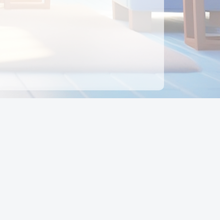
ên hệ
Địa chỉ:
Số 88, Đường Số 7, Phường Hạnh Thông,
TP Hồ Chí Minh, Việt Nam
Điện thoại:
0942 675 494
Email:
Ctyedupay1@gmail.com