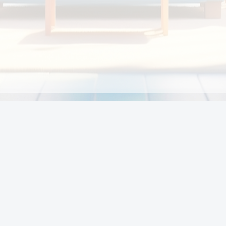
Chính sách
Li
Chính sách và điều khoản
Chính sách giao hàng
Chính sách thanh toán
p:
Chính sách đổi trả hàng
:00
Chính sách bảo vệ thông tin cá nhân của