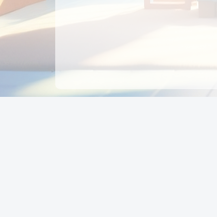
CÔNG TY CỔ PHẦN EDUPAY
GROUP
Người đại diện: NGUYỄN THỊ MAI PHƯƠNG
MST: 0319396934 - Cấp ngày: 04/02/2026 - Nơi cấ
Sở KH & ĐT TPHCM
Giờ làm việc: Thứ 2 – Thứ 6: 8:00 - 17:00 Thứ 7 : 8
- 12:00