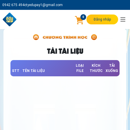
0942 675 494
ctyedupay1@gmail.com
0
Đăng nhập
TẢI TÀI LIỆU
LOẠI
KÍCH
TẢI
STT
TÊN TÀI LIỆU
FILE
THƯỚC
XUỐNG