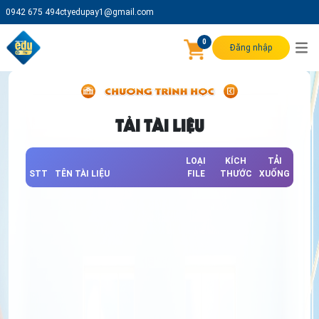
0942 675 494
ctyedupay1@gmail.com
0
Đăng nhập
TẢI TÀI LIỆU
LOẠI
KÍCH
TẢI
STT
TÊN TÀI LIỆU
FILE
THƯỚC
XUỐNG