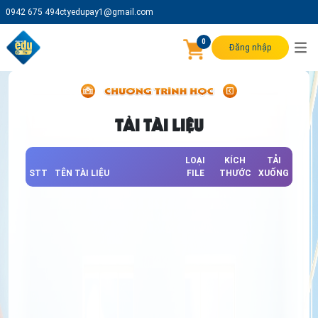
0942 675 494
ctyedupay1@gmail.com
0
Đăng nhập
TẢI TÀI LIỆU
LOẠI
KÍCH
TẢI
STT
TÊN TÀI LIỆU
FILE
THƯỚC
XUỐNG