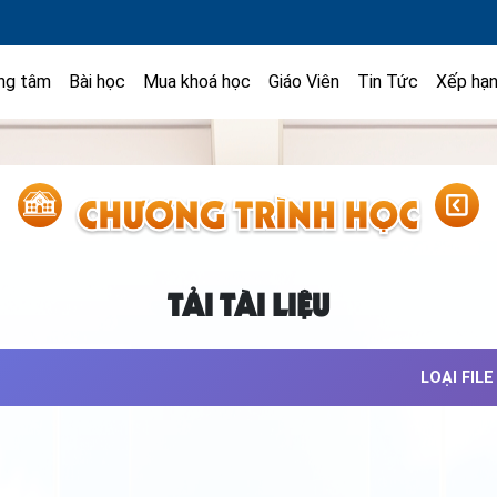
ng tâm
Bài học
Mua khoá học
Giáo Viên
Tin Tức
Xếp hạ
TẢI TÀI LIỆU
LOẠI FILE