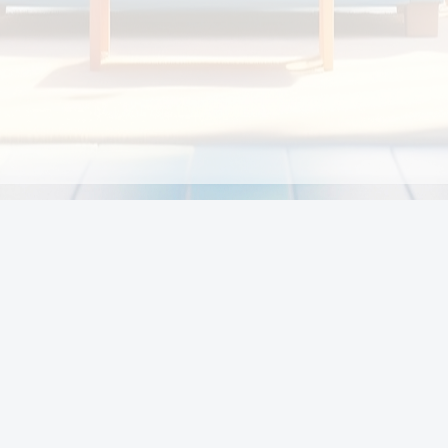
Chính sách
Li
Chính sách và điều khoản
Chính sách giao hàng
Chính sách thanh toán
p:
Chính sách đổi trả hàng
:00
Chính sách bảo vệ thông tin cá nhân của