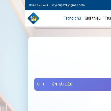
0942 675 494
ctyedupay1@gmail.com
Trang chủ
Giới thiệu
Tru
STT
TÊN TÀI LIỆU