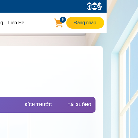
0
ng
Liên Hệ
Đăng nhập
KÍCH THƯỚC
TẢI XUỐNG