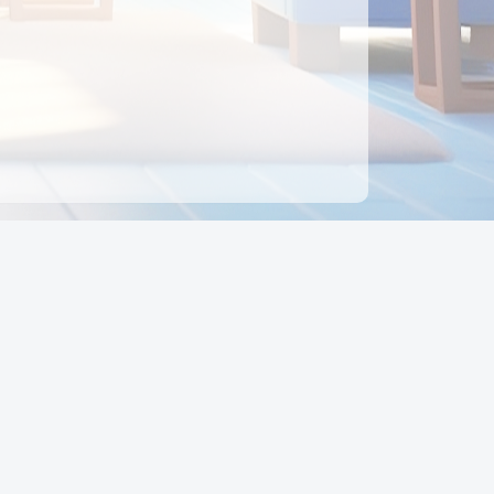
ên hệ
Địa chỉ:
Số 88, Đường Số 7, Phường Hạnh Thông,
TP Hồ Chí Minh, Việt Nam
Điện thoại:
0942 675 494
Email:
Ctyedupay1@gmail.com