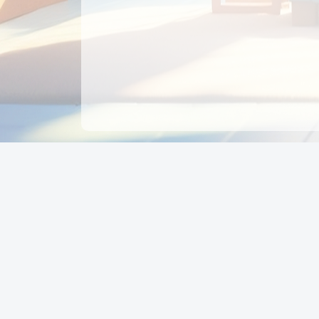
CÔNG TY CỔ PHẦN EDUPAY
GROUP
Người đại diện: NGUYỄN THỊ MAI PHƯƠNG
MST: 0319396934 - Cấp ngày: 04/02/2026 - Nơi cấ
Sở KH & ĐT TPHCM
Giờ làm việc: Thứ 2 – Thứ 6: 8:00 - 17:00 Thứ 7 : 8
- 12:00