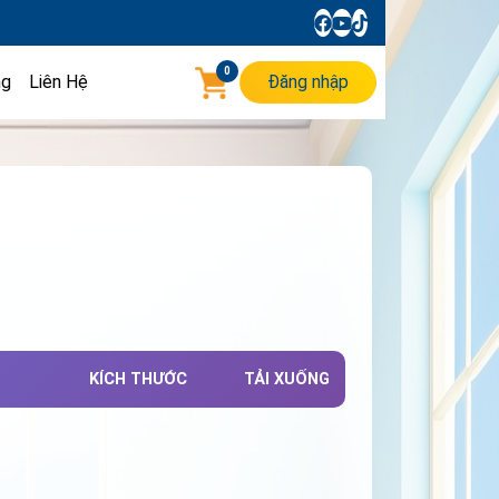
0
ng
Liên Hệ
Đăng nhập
KÍCH THƯỚC
TẢI XUỐNG