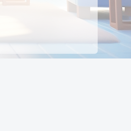
ên hệ
Địa chỉ:
Số 88, Đường Số 7, Phường Hạnh Thông,
TP Hồ Chí Minh, Việt Nam
Điện thoại:
0942 675 494
Email:
Ctyedupay1@gmail.com