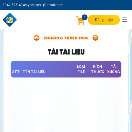
0942 675 494
ctyedupay1@gmail.com
0
Đăng nhập
TẢI TÀI LIỆU
LOẠI
KÍCH
TẢI
STT
TÊN TÀI LIỆU
FILE
THƯỚC
XUỐNG