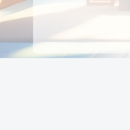
CÔNG TY CỔ PHẦN EDUPAY
GROUP
Người đại diện: NGUYỄN THỊ MAI PHƯƠNG
MST: 0319396934 - Cấp ngày: 04/02/2026 - Nơi cấ
Sở KH & ĐT TPHCM
Giờ làm việc: Thứ 2 – Thứ 6: 8:00 - 17:00 Thứ 7 : 8
- 12:00