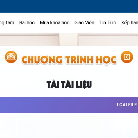
ng tâm
Bài học
Mua khoá học
Giáo Viên
Tin Tức
Xếp hạ
TẢI TÀI LIỆU
LOẠI FILE