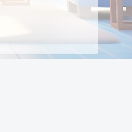
ên hệ
Địa chỉ:
Số 88, Đường Số 7, Phường Hạnh Thông,
TP Hồ Chí Minh, Việt Nam
Điện thoại:
0942 675 494
Email:
Ctyedupay1@gmail.com