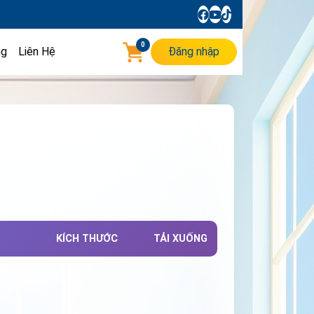
0
ng
Liên Hệ
Đăng nhập
KÍCH THƯỚC
TẢI XUỐNG