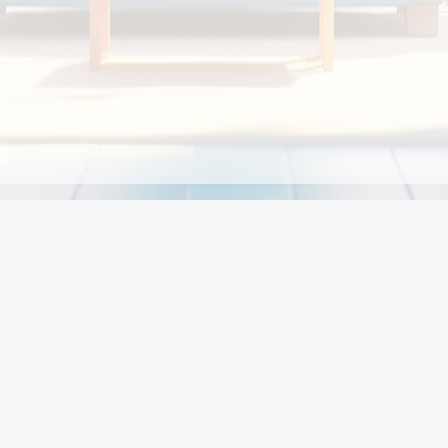
Chính sách
Li
Chính sách và điều khoản
Chính sách giao hàng
Chính sách thanh toán
p:
Chính sách đổi trả hàng
:00
Chính sách bảo vệ thông tin cá nhân của