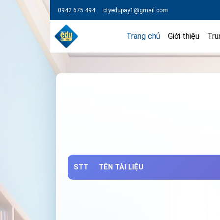
0942 675 494
ctyedupay1@gmail.com
Trang chủ
Giới thiệu
Tru
STT
TÊN TÀI LIỆU