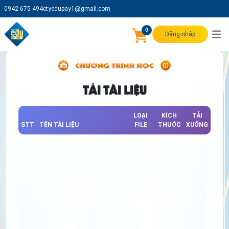
0942 675 494
ctyedupay1@gmail.com
0
Đăng nhập
TẢI TÀI LIỆU
LOẠI
KÍCH
TẢI
STT
TÊN TÀI LIỆU
FILE
THƯỚC
XUỐNG