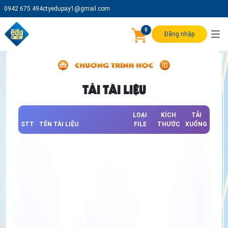
0942 675 494
ctyedupay1@gmail.com
0
Đăng nhập
TẢI TÀI LIỆU
LOẠI
KÍCH
TẢI
STT
TÊN TÀI LIỆU
FILE
THƯỚC
XUỐNG