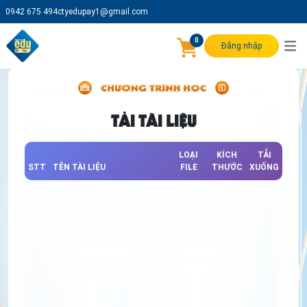
0942 675 494
ctyedupay1@gmail.com
0
Đăng nhập
TẢI TÀI LIỆU
LOẠI
KÍCH
TẢI
STT
TÊN TÀI LIỆU
FILE
THƯỚC
XUỐNG