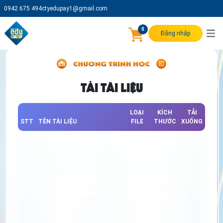
0942 675 494
ctyedupay1@gmail.com
0
Đăng nhập
TẢI TÀI LIỆU
LOẠI
KÍCH
TẢI
STT
TÊN TÀI LIỆU
FILE
THƯỚC
XUỐNG