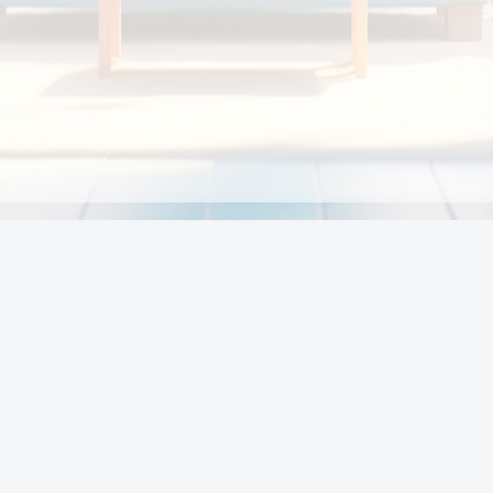
Chính sách
Li
Chính sách và điều khoản
Chính sách giao hàng
Chính sách thanh toán
p:
Chính sách đổi trả hàng
:00
Chính sách bảo vệ thông tin cá nhân của