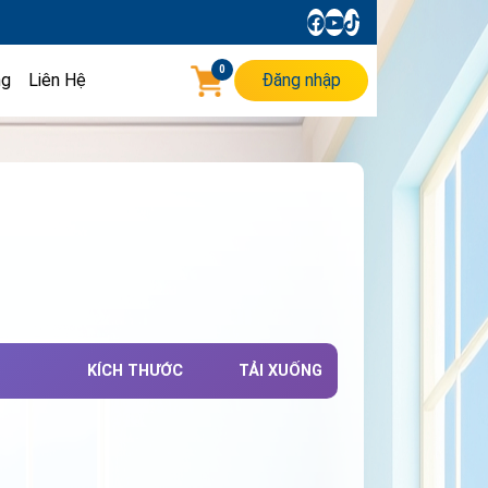
0
ng
Liên Hệ
Đăng nhập
KÍCH THƯỚC
TẢI XUỐNG