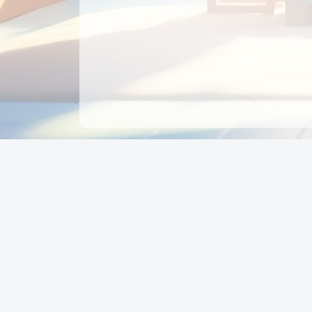
CÔNG TY CỔ PHẦN EDUPAY
GROUP
Người đại diện: NGUYỄN THỊ MAI PHƯƠNG
MST: 0319396934 - Cấp ngày: 04/02/2026 - Nơi cấ
Sở KH & ĐT TPHCM
Giờ làm việc: Thứ 2 – Thứ 6: 8:00 - 17:00 Thứ 7 : 8
- 12:00