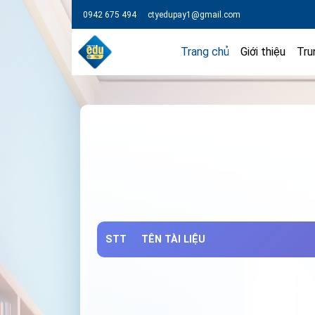
0942 675 494
ctyedupay1@gmail.com
Trang chủ
Giới thiệu
Tru
STT
TÊN TÀI LIỆU