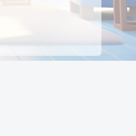
ên hệ
Địa chỉ:
Số 88, Đường Số 7, Phường Hạnh Thông,
TP Hồ Chí Minh, Việt Nam
Điện thoại:
0942 675 494
Email:
Ctyedupay1@gmail.com