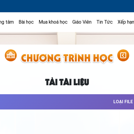
ng tâm
Bài học
Mua khoá học
Giáo Viên
Tin Tức
Xếp hạ
TẢI TÀI LIỆU
LOẠI FILE