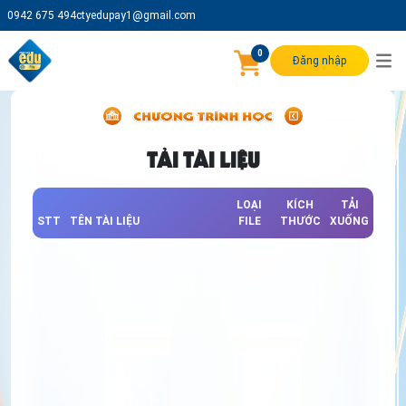
0942 675 494
ctyedupay1@gmail.com
0
Đăng nhập
TẢI TÀI LIỆU
LOẠI
KÍCH
TẢI
STT
TÊN TÀI LIỆU
FILE
THƯỚC
XUỐNG