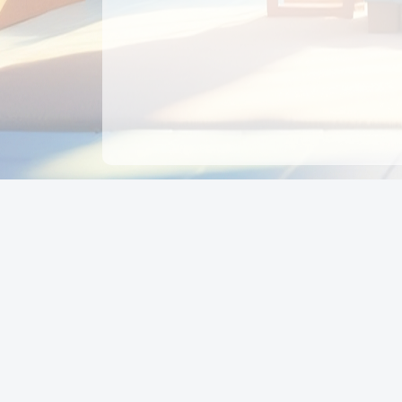
CÔNG TY CỔ PHẦN EDUPAY
GROUP
Người đại diện: NGUYỄN THỊ MAI PHƯƠNG
MST: 0319396934 - Cấp ngày: 04/02/2026 - Nơi cấ
Sở KH & ĐT TPHCM
Giờ làm việc: Thứ 2 – Thứ 6: 8:00 - 17:00 Thứ 7 : 8
- 12:00