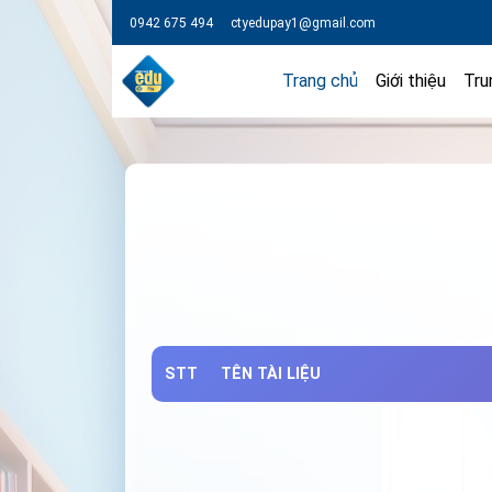
0942 675 494
ctyedupay1@gmail.com
Trang chủ
Giới thiệu
Tru
STT
TÊN TÀI LIỆU