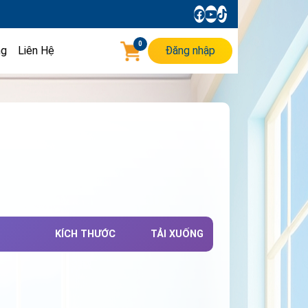
0
ng
Liên Hệ
Đăng nhập
KÍCH THƯỚC
TẢI XUỐNG