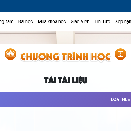
ng tâm
Bài học
Mua khoá học
Giáo Viên
Tin Tức
Xếp hạ
TẢI TÀI LIỆU
LOẠI FILE