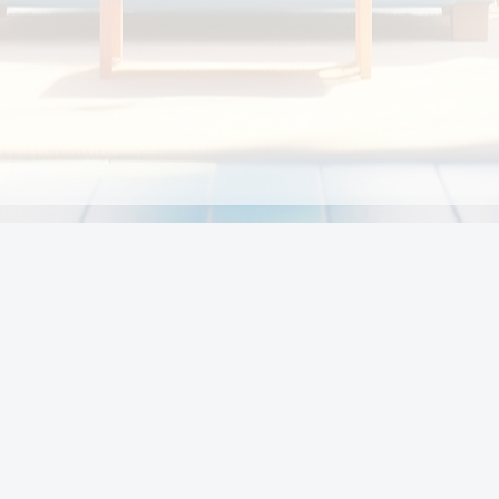
Chính sách
Li
Chính sách và điều khoản
Chính sách giao hàng
Chính sách thanh toán
p:
Chính sách đổi trả hàng
:00
Chính sách bảo vệ thông tin cá nhân của