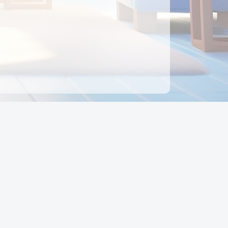
ên hệ
Địa chỉ:
Số 88, Đường Số 7, Phường Hạnh Thông,
TP Hồ Chí Minh, Việt Nam
Điện thoại:
0942 675 494
Email:
Ctyedupay1@gmail.com