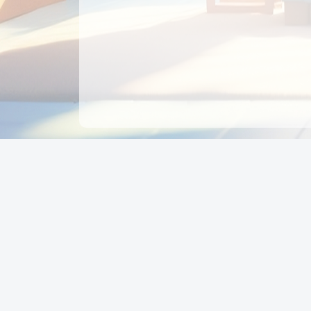
CÔNG TY CỔ PHẦN EDUPAY
GROUP
Người đại diện: NGUYỄN THỊ MAI PHƯƠNG
MST: 0319396934 - Cấp ngày: 04/02/2026 - Nơi cấ
Sở KH & ĐT TPHCM
Giờ làm việc: Thứ 2 – Thứ 6: 8:00 - 17:00 Thứ 7 : 8
- 12:00