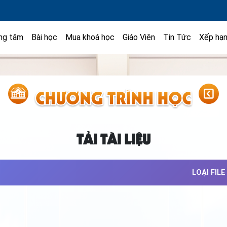
ng tâm
Bài học
Mua khoá học
Giáo Viên
Tin Tức
Xếp hạ
TẢI TÀI LIỆU
LOẠI FILE