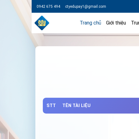
0942 675 494
ctyedupay1@gmail.com
Trang chủ
Giới thiệu
Tru
STT
TÊN TÀI LIỆU