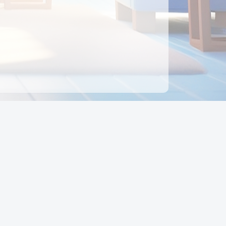
ên hệ
Địa chỉ:
Số 88, Đường Số 7, Phường Hạnh Thông,
TP Hồ Chí Minh, Việt Nam
Điện thoại:
0942 675 494
Email:
Ctyedupay1@gmail.com