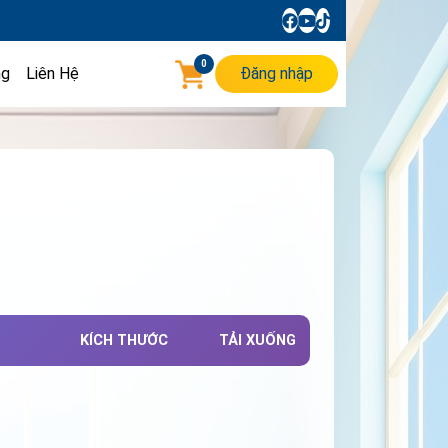
0
ng
Liên Hệ
Đăng nhập
KÍCH THƯỚC
TẢI XUỐNG