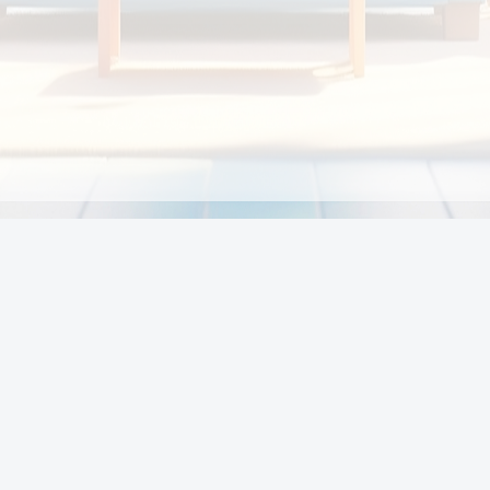
Chính sách
Li
Chính sách và điều khoản
Chính sách giao hàng
Chính sách thanh toán
p:
Chính sách đổi trả hàng
:00
Chính sách bảo vệ thông tin cá nhân của