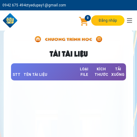
0942 675 494
ctyedupay1@gmail.com
0
Đăng nhập
TẢI TÀI LIỆU
LOẠI
KÍCH
TẢI
STT
TÊN TÀI LIỆU
FILE
THƯỚC
XUỐNG