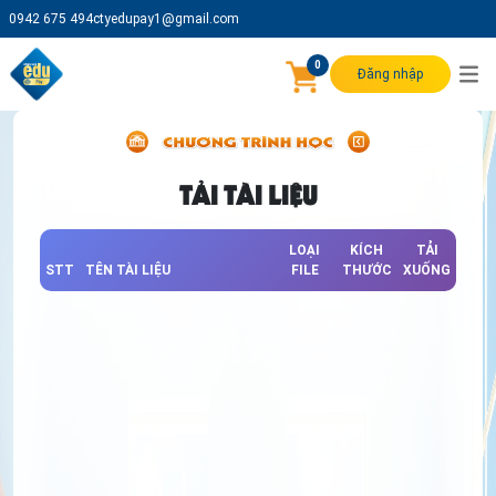
0942 675 494
ctyedupay1@gmail.com
0
Đăng nhập
TẢI TÀI LIỆU
LOẠI
KÍCH
TẢI
STT
TÊN TÀI LIỆU
FILE
THƯỚC
XUỐNG