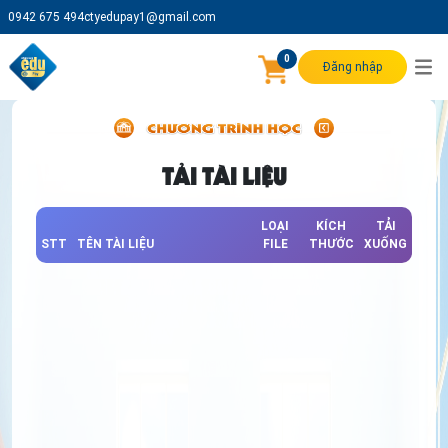
0942 675 494
ctyedupay1@gmail.com
0
Đăng nhập
TẢI TÀI LIỆU
LOẠI
KÍCH
TẢI
STT
TÊN TÀI LIỆU
FILE
THƯỚC
XUỐNG