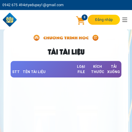
0942 675 494
ctyedupay1@gmail.com
0
Đăng nhập
TẢI TÀI LIỆU
LOẠI
KÍCH
TẢI
STT
TÊN TÀI LIỆU
FILE
THƯỚC
XUỐNG