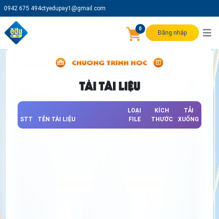
0942 675 494
ctyedupay1@gmail.com
0
Đăng nhập
TẢI TÀI LIỆU
LOẠI
KÍCH
TẢI
STT
TÊN TÀI LIỆU
FILE
THƯỚC
XUỐNG