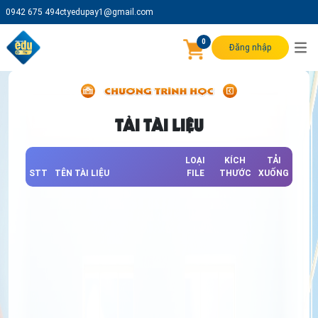
0942 675 494
ctyedupay1@gmail.com
0
Đăng nhập
TẢI TÀI LIỆU
LOẠI
KÍCH
TẢI
STT
TÊN TÀI LIỆU
FILE
THƯỚC
XUỐNG